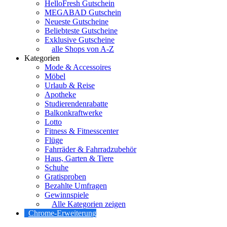
HelloFresh Gutschein
MEGABAD Gutschein
Neueste Gutscheine
Beliebteste Gutscheine
Exklusive Gutscheine
alle Shops von A-Z
Kategorien
Mode & Accessoires
Möbel
Urlaub & Reise
Apotheke
Studierendenrabatte
Balkonkraftwerke
Lotto
Fitness & Fitnesscenter
Flüge
Fahrräder & Fahrradzubehör
Haus, Garten & Tiere
Schuhe
Gratisproben
Bezahlte Umfragen
Gewinnspiele
Alle Kategorien zeigen
Chrome-Erweiterung