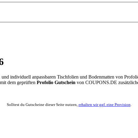
6
en und individuell anpassbaren Tischfolien und Bodenmatten von Profo
r mit dem geprüften
Profolio Gutschein
von
COUPONS
.DE
zusätzlich
Solltest du Gutscheine dieser Seite nutzen,
erhalten wir ggf. eine Provision
.