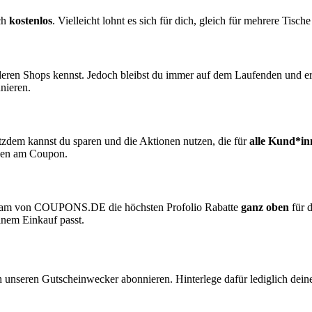
ich
kostenlos
. Vielleicht lohnt es sich für dich, gleich für mehrere Tische
nderen Shops kennst. Jedoch bleibst du immer auf dem Laufenden und e
nieren.
otzdem kannst du sparen und die Aktionen nutzen, die für
alle Kund*in
ngen am Coupon.
Team von
COUPONS
.DE
die höchsten Profolio Rabatte
ganz oben
für d
inem Einkauf passt.
ch unseren
Gutscheinwecker
abonnieren. Hinterlege dafür lediglich dei