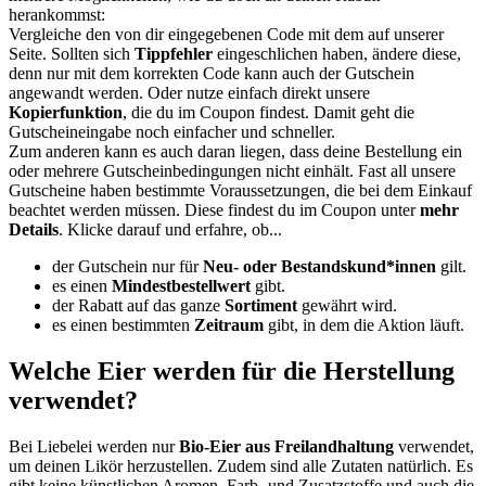
herankommst:
Vergleiche den von dir eingegebenen Code mit dem auf unserer
Seite. Sollten sich
Tippfehler
eingeschlichen haben, ändere diese,
denn nur mit dem korrekten Code kann auch der Gutschein
angewandt werden. Oder nutze einfach direkt unsere
Kopierfunktion
, die du im Coupon findest. Damit geht die
Gutscheineingabe noch einfacher und schneller.
Zum anderen kann es auch daran liegen, dass deine Bestellung ein
oder mehrere Gutscheinbedingungen nicht einhält. Fast all unsere
Gutscheine haben bestimmte Voraussetzungen, die bei dem Einkauf
beachtet werden müssen. Diese findest du im Coupon unter
mehr
Details
. Klicke darauf und erfahre, ob...
der Gutschein nur für
Neu- oder Bestandskund*innen
gilt.
es einen
Mindestbestellwert
gibt.
der Rabatt auf das ganze
Sortiment
gewährt wird.
es einen bestimmten
Zeitraum
gibt, in dem die Aktion läuft.
Welche Eier werden für die Herstellung
verwendet?
Bei Liebelei werden nur
Bio-Eier aus Freilandhaltung
verwendet,
um deinen Likör herzustellen. Zudem sind alle Zutaten natürlich. Es
gibt keine künstlichen Aromen, Farb- und Zusatzstoffe und auch die