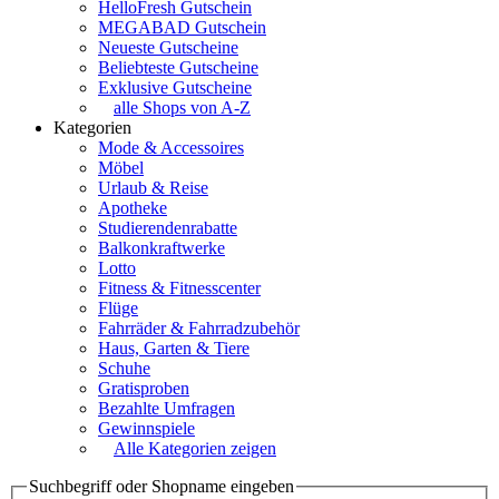
HelloFresh Gutschein
MEGABAD Gutschein
Neueste Gutscheine
Beliebteste Gutscheine
Exklusive Gutscheine
alle Shops von A-Z
Kategorien
Mode & Accessoires
Möbel
Urlaub & Reise
Apotheke
Studierendenrabatte
Balkonkraftwerke
Lotto
Fitness & Fitnesscenter
Flüge
Fahrräder & Fahrradzubehör
Haus, Garten & Tiere
Schuhe
Gratisproben
Bezahlte Umfragen
Gewinnspiele
Alle Kategorien zeigen
Suchbegriff oder Shopname eingeben