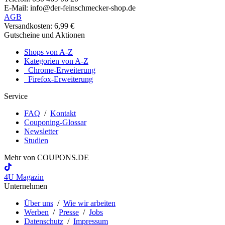
E-Mail: info@der-feinschmecker-shop.de
AGB
Versandkosten: 6,99 €
Gutscheine und Aktionen
Shops von A-Z
Kategorien von A-Z
Chrome-Erweiterung
Firefox-Erweiterung
Service
FAQ
/
Kontakt
Couponing-Glossar
Newsletter
Studien
Mehr von
COUPONS
.DE
4U Magazin
Unternehmen
Über uns
/
Wie wir arbeiten
Werben
/
Presse
/
Jobs
Datenschutz
/
Impressum