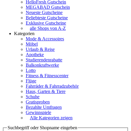
HelloFresh Gutschein
MEGABAD Gutschein
Neueste Gutscheine
Beliebteste Gutscheine
Exklusive Gutscheine
alle Shops von A-Z
Kategorien
Mode & Accessoires
Möbel
Urlaub & Reise
Apotheke
Studierendenrabatte
Balkonkraftwerke
Lotto
Fitness & Fitnesscenter
Flüge
Fahrräder & Fahrradzubehör
Haus, Garten & Tiere
Schuhe
Gratisproben
Bezahlte Umfragen
Gewinnspiele
Alle Kategorien zeigen
Suchbegriff oder Shopname eingeben