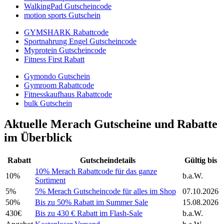
WalkingPad Gutscheincode
motion sports Gutschein
GYMSHARK Rabattcode
Sportnahrung Engel Gutscheincode
Myprotein Gutscheincode
Fitness First Rabatt
Gymondo Gutschein
Gymroom Rabattcode
Fitnesskaufhaus Rabattcode
bulk Gutschein
Aktuelle Merach Gutscheine und Rabatte
im Überblick
Rabatt
Gutscheindetails
Gültig bis
10% Merach Rabattcode für das ganze
10%
b.a.W.
Sortiment
5%
5% Merach Gutscheincode für alles im Shop
07.10.2026
50%
Bis zu 50% Rabatt im Summer Sale
15.08.2026
430€
Bis zu 430 € Rabatt im Flash-Sale
b.a.W.