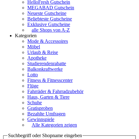
HelloFresh Gutschein
MEGABAD Gutschein
Neueste Gutscheine
Beliebteste Gutscheine
Exklusive Gutscheine
alle Shops von A-Z
Kategorien
Mode & Accessoires
Möbel
Urlaub & Reise
Apotheke
Studierendenrabatte
Balkonkraftwerke
Lotto
Fitness & Fitnesscenter
Flüge
Fahrräder & Fahrradzubehör
Haus, Garten & Tiere
Schuhe
Gratisproben
Bezahlte Umfragen
Gewinnspiele
Alle Kategorien zeigen
Suchbegriff oder Shopname eingeben