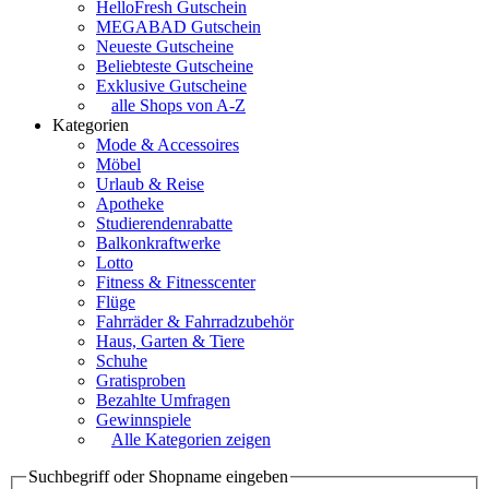
HelloFresh Gutschein
MEGABAD Gutschein
Neueste Gutscheine
Beliebteste Gutscheine
Exklusive Gutscheine
alle Shops von A-Z
Kategorien
Mode & Accessoires
Möbel
Urlaub & Reise
Apotheke
Studierendenrabatte
Balkonkraftwerke
Lotto
Fitness & Fitnesscenter
Flüge
Fahrräder & Fahrradzubehör
Haus, Garten & Tiere
Schuhe
Gratisproben
Bezahlte Umfragen
Gewinnspiele
Alle Kategorien zeigen
Suchbegriff oder Shopname eingeben