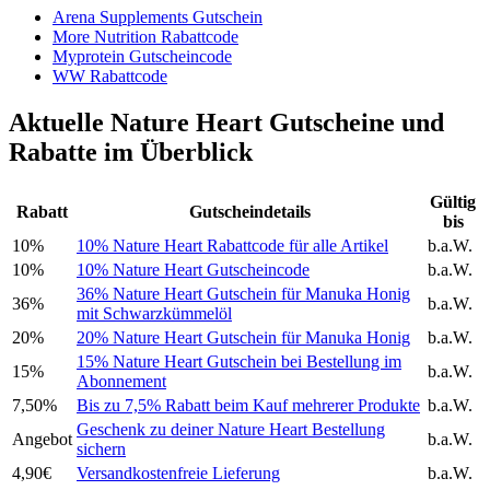
Arena Supplements Gutschein
More Nutrition Rabattcode
Myprotein Gutscheincode
WW Rabattcode
Aktuelle Nature Heart Gutscheine und
Rabatte im Überblick
Gültig
Rabatt
Gutscheindetails
bis
10%
10% Nature Heart Rabattcode für alle Artikel
b.a.W.
10%
10% Nature Heart Gutscheincode
b.a.W.
36% Nature Heart Gutschein für Manuka Honig
36%
b.a.W.
mit Schwarzkümmelöl
20%
20% Nature Heart Gutschein für Manuka Honig
b.a.W.
15% Nature Heart Gutschein bei Bestellung im
15%
b.a.W.
Abonnement
7,50%
Bis zu 7,5% Rabatt beim Kauf mehrerer Produkte
b.a.W.
Geschenk zu deiner Nature Heart Bestellung
Angebot
b.a.W.
sichern
4,90€
Versandkostenfreie Lieferung
b.a.W.