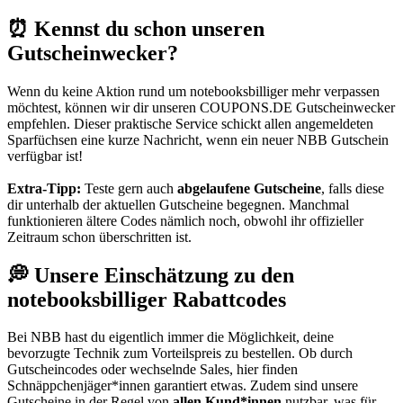
⏰ Kennst du schon unseren
Gutscheinwecker?
Wenn du keine Aktion rund um notebooksbilliger mehr verpassen
möchtest, können wir dir unseren
COUPONS
.DE
Gutscheinwecker
empfehlen. Dieser praktische Service schickt allen angemeldeten
Sparfüchsen eine kurze Nachricht, wenn ein neuer NBB Gutschein
verfügbar ist!
Extra-Tipp:
Teste gern auch
abgelaufene Gutscheine
, falls diese
dir unterhalb der aktuellen Gutscheine begegnen. Manchmal
funktionieren ältere Codes nämlich noch, obwohl ihr offizieller
Zeitraum schon überschritten ist.
💭 Unsere Einschätzung zu den
notebooksbilliger Rabattcodes
Bei NBB hast du eigentlich immer die Möglichkeit, deine
bevorzugte Technik zum Vorteilspreis zu bestellen. Ob durch
Gutscheincodes oder wechselnde Sales, hier finden
Schnäppchenjäger*innen garantiert etwas. Zudem sind unsere
Gutscheine in der Regel von
allen Kund*innen
nutzbar, was für