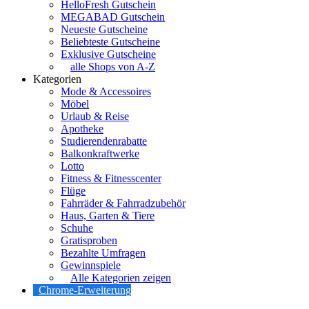
HelloFresh Gutschein
MEGABAD Gutschein
Neueste Gutscheine
Beliebteste Gutscheine
Exklusive Gutscheine
alle Shops von A-Z
Kategorien
Mode & Accessoires
Möbel
Urlaub & Reise
Apotheke
Studierendenrabatte
Balkonkraftwerke
Lotto
Fitness & Fitnesscenter
Flüge
Fahrräder & Fahrradzubehör
Haus, Garten & Tiere
Schuhe
Gratisproben
Bezahlte Umfragen
Gewinnspiele
Alle Kategorien zeigen
Chrome-Erweiterung