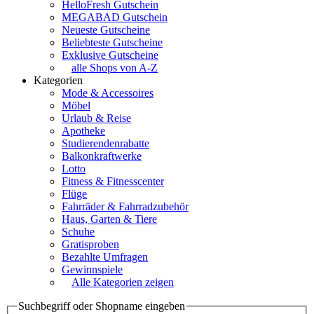
HelloFresh Gutschein
MEGABAD Gutschein
Neueste Gutscheine
Beliebteste Gutscheine
Exklusive Gutscheine
alle Shops von A-Z
Kategorien
Mode & Accessoires
Möbel
Urlaub & Reise
Apotheke
Studierendenrabatte
Balkonkraftwerke
Lotto
Fitness & Fitnesscenter
Flüge
Fahrräder & Fahrradzubehör
Haus, Garten & Tiere
Schuhe
Gratisproben
Bezahlte Umfragen
Gewinnspiele
Alle Kategorien zeigen
Suchbegriff oder Shopname eingeben