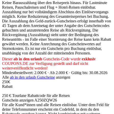
Keine Barauszahlung über den Reisepreis hinaus. Für Lastminute
Reisen, Pauschalreisen und Flug + Hotel-Reisen einlösbar.
Auszahlung nur bei vollständigem Abschluss des Einlösevorgangs
möglich. Keine Reduzierung des Gesamtreisepreises bei Buchung.
Die Auszahlung des Geld-zurück-Gutscheines erfolgt innerhalb von
45 Tagen ab dem Anreisetag der unter Angabe des Gutscheincodes
gebuchten und anzutretenden Reise als Rückvergütung. Die
Rückvergütung (Auszahlung) steht unter der Bedingung des
Reiseantritts - im Falle einer Stornierung der Reise kann kein Rabatt
gewährt werden. Keine Anrechnung des Gutscheinwertes auf
Stornokosten. Es ist nur ein Gutschein pro Buchung einlösbar,
unabhängig von der Anzahl der mitreisenden Personen.
Dieser
ab in den urlaub
Gutschein-Code wurde
exklusiv
COUPONS
.DE
zur Verfügung gestellt und darf nicht
weiterveröffentlicht werden!
Mindestbestellwert: 2.000 € ·
Ab 2.000 € ·
Gültig bis: 30.08.2026
Alle
ab in den urlaub Gutscheine
anzeigen
250€
Rabatt
250 € Tourlane Rabattcode für alle Reisen
Gutschein anzeigen
A250ZQW26
Für alle Kund*innen und alle Reisen einlösbar. Unter dem Feld für
deine Telefonnummer erscheint ein Codefeld, in dem du den
Rabattcode angeben kannst. Nicht kombinierbar mit weiteren