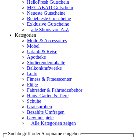
HelloFresh Gutschein
MEGABAD Gutschein
Neueste Gutscheine
Beliebteste Gutscheine
Exklusive Gutscheine
alle Shops von A-Z
Kategorien
Mode & Accessoires
Möbel
Urlaub & Reise
Apotheke
Studierendenrabatte
Balkonkraftwerke
Lotto
Fitness & Fitnesscenter
Flüge
Fahrräder & Fahrradzubehör
Haus, Garten & Tiere
Schuhe
Gratisproben
Bezahlte Umfragen
Gewinnspiele
Alle Kategorien zeigen
Suchbegriff oder Shopname eingeben