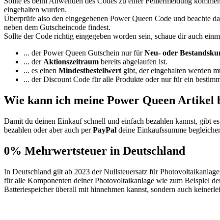
Sollte es beim Anwenden des Codes zu einer Fehlermeldung kommen, 
eingehalten wurden.
Überprüfe also den eingegebenen Power Queen Code und beachte dab
neben dem Gutscheincode findest.
Sollte der Code richtig eingegeben worden sein, schaue dir auch ein
... der Power Queen Gutschein nur für
Neu- oder Bestandsku
... der
Aktionszeitraum
bereits abgelaufen ist.
... es einen
Mindestbestellwert
gibt, der eingehalten werden m
... der Discount Code für alle Produkte oder nur für ein bestim
Wie kann ich meine Power Queen Artikel 
Damit du deinen Einkauf schnell und einfach bezahlen kannst, gibt e
bezahlen oder aber auch per
PayPal
deine Einkaufssumme begleichen.
0% Mehrwertsteuer in Deutschland
In Deutschland gilt ab 2023 der Nullsteuersatz für Photovoltaikanlage
für alle Komponenten deiner Photovoltaikanlage wie zum Beispiel den
Batteriespeicher überall mit hinnehmen kannst, sondern auch keinerle