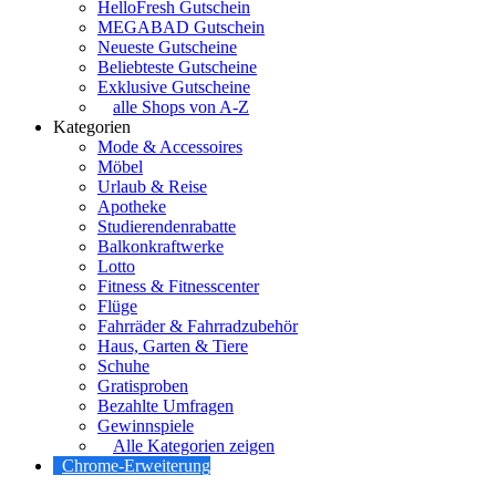
HelloFresh Gutschein
MEGABAD Gutschein
Neueste Gutscheine
Beliebteste Gutscheine
Exklusive Gutscheine
alle Shops von A-Z
Kategorien
Mode & Accessoires
Möbel
Urlaub & Reise
Apotheke
Studierendenrabatte
Balkonkraftwerke
Lotto
Fitness & Fitnesscenter
Flüge
Fahrräder & Fahrradzubehör
Haus, Garten & Tiere
Schuhe
Gratisproben
Bezahlte Umfragen
Gewinnspiele
Alle Kategorien zeigen
Chrome-Erweiterung