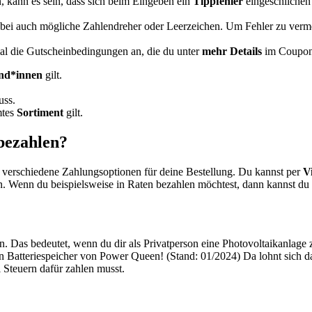
kann es sein, dass sich beim Eingeben ein
Tippfehler
eingeschlichen
ei auch mögliche Zahlendreher oder Leerzeichen. Um Fehler zu verme
mal die Gutscheinbedingungen an, die du unter
mehr Details
im Coupon f
nd*innen
gilt.
uss.
mtes
Sortiment
gilt.
bezahlen?
s verschiedene Zahlungsoptionen für deine Bestellung. Du kannst per
V
 Wenn du beispielsweise in Raten bezahlen möchtest, dann kannst du
n. Das bedeutet, wenn du dir als Privatperson eine Photovoltaikanlage 
 Batteriespeicher von Power Queen! (Stand: 01/2024) Da lohnt sich da
i Steuern dafür zahlen musst.