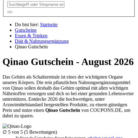
Du bist hier:
Startseite
Gutscheine
Essen & Trinken
Diät & Nahrungsergänzung
Qinao Gutschein
Qinao Gutschein - August 2026
Das Gehirn als Schaltzentrale ist eines der wichtigsten Organe
unseres Körpers. Die rein pflanzlichen Nahrungsergänzungsmittel
von Qinao sollen deshalb das Gehirn optimal mit allen wichtigen
Nährstoffen versorgen und dich so bei einer gesunden Lebensweise
unterstützen. Entdecke 2026 die hochwertigen, unter
Arzneimittelstandard hergestellten Produkte, zu einem günstigen
Preis und nutze einen
Qinao Gutschein
von
COUPONS
.DE
, um
dabei zu sparen.
∅
5
von 5 (
5
Bewertungen)
Solltest du Gutscheine dieser Seite nutzen,
erhalten wir ggf. eine