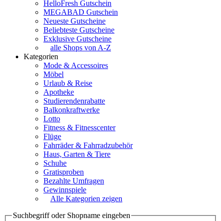
HelloFresh Gutschein
MEGABAD Gutschein
Neueste Gutscheine
Beliebteste Gutscheine
Exklusive Gutscheine
alle Shops von A-Z
Kategorien
Mode & Accessoires
Möbel
Urlaub & Reise
Apotheke
Studierendenrabatte
Balkonkraftwerke
Lotto
Fitness & Fitnesscenter
Flüge
Fahrräder & Fahrradzubehör
Haus, Garten & Tiere
Schuhe
Gratisproben
Bezahlte Umfragen
Gewinnspiele
Alle Kategorien zeigen
Suchbegriff oder Shopname eingeben