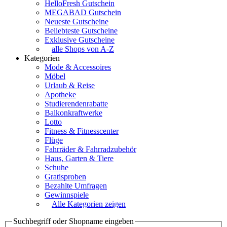
HelloFresh Gutschein
MEGABAD Gutschein
Neueste Gutscheine
Beliebteste Gutscheine
Exklusive Gutscheine
alle Shops von A-Z
Kategorien
Mode & Accessoires
Möbel
Urlaub & Reise
Apotheke
Studierendenrabatte
Balkonkraftwerke
Lotto
Fitness & Fitnesscenter
Flüge
Fahrräder & Fahrradzubehör
Haus, Garten & Tiere
Schuhe
Gratisproben
Bezahlte Umfragen
Gewinnspiele
Alle Kategorien zeigen
Suchbegriff oder Shopname eingeben