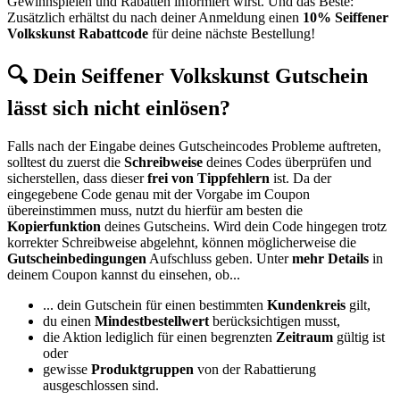
Gewinnspielen und Rabatten informiert wirst. Und das Beste:
Zusätzlich erhältst du nach deiner Anmeldung einen
10% Seiffener
Volkskunst Rabattcode
für deine nächste Bestellung!
🔍 Dein Seiffener Volkskunst Gutschein
lässt sich nicht einlösen?
Falls nach der Eingabe deines Gutscheincodes Probleme auftreten,
solltest du zuerst die
Schreibweise
deines Codes überprüfen und
sicherstellen, dass dieser
frei von Tippfehlern
ist. Da der
eingegebene Code genau mit der Vorgabe im Coupon
übereinstimmen muss, nutzt du hierfür am besten die
Kopierfunktion
deines Gutscheins. Wird dein Code hingegen trotz
korrekter Schreibweise abgelehnt, können möglicherweise die
Gutscheinbedingungen
Aufschluss geben. Unter
mehr Details
in
deinem Coupon kannst du einsehen, ob...
... dein Gutschein für einen bestimmten
Kundenkreis
gilt,
du einen
Mindestbestellwert
berücksichtigen musst,
die Aktion lediglich für einen begrenzten
Zeitraum
gültig ist
oder
gewisse
Produktgruppen
von der Rabattierung
ausgeschlossen sind.