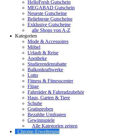
HelloFresh Gutschein
MEGABAD Gutschein
Neueste Gutscheine
Beliebteste Gutscheine
Exklusive Gutscheine
alle Shops von A-Z
Kategorien
Mode & Accessoires
Möbel
Urlaub & Reise
Apotheke
Studierendenrabatte
Balkonkraftwerke
Lotto
Fitness & Fitnesscenter
Flüge
Fahrräder & Fahrradzubehör
Haus, Garten & Tiere
Schuhe
Gratisproben
Bezahlte Umfragen
Gewinnspiele
Alle Kategorien zeigen
Chrome-Erweiterung