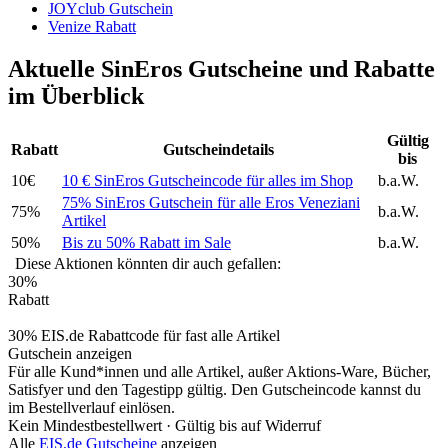
JOYclub Gutschein
Venize Rabatt
Aktuelle SinEros Gutscheine und Rabatte
im Überblick
Gültig
Rabatt
Gutscheindetails
bis
10€
10 € SinEros Gutscheincode für alles im Shop
b.a.W.
75% SinEros Gutschein für alle Eros Veneziani
75%
b.a.W.
Artikel
50%
Bis zu 50% Rabatt im Sale
b.a.W.
Diese Aktionen könnten dir auch gefallen:
30%
Rabatt
30% EIS.de Rabattcode für fast alle Artikel
Gutschein anzeigen
Für alle Kund*innen und alle Artikel, außer Aktions-Ware, Bücher,
Satisfyer und den Tagestipp gültig. Den Gutscheincode kannst du
im Bestellverlauf einlösen.
Kein Mindestbestellwert ·
Gültig bis auf Widerruf
Alle
EIS.de Gutscheine
anzeigen