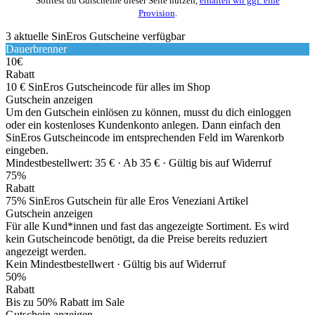
Solltest du Gutscheine dieser Seite nutzen,
erhalten wir ggf. eine
Provision
.
3
aktuelle SinEros
Gutscheine
verfügbar
Dauerbrenner
10€
Rabatt
10 € SinEros Gutscheincode für alles im Shop
Gutschein anzeigen
Um den Gutschein einlösen zu können, musst du dich einloggen
oder ein kostenloses Kundenkonto anlegen. Dann einfach den
SinEros Gutscheincode im entsprechenden Feld im Warenkorb
eingeben.
Mindestbestellwert: 35 € ·
Ab 35 € ·
Gültig bis auf Widerruf
75%
Rabatt
75% SinEros Gutschein für alle Eros Veneziani Artikel
Gutschein anzeigen
Für alle Kund*innen und fast das angezeigte Sortiment. Es wird
kein Gutscheincode benötigt, da die Preise bereits reduziert
angezeigt werden.
Kein Mindestbestellwert ·
Gültig bis auf Widerruf
50%
Rabatt
Bis zu 50% Rabatt im Sale
Gutschein anzeigen