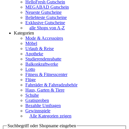
HelloFresh Gutschein
MEGABAD Gutschein
Neueste Gutscheine
Beliebteste Gutscheine
Exklusive Gutscheine
alle Shops von A-Z
Kategorien
Mode & Accessoires
Möbel
Urlaub & Reise
Apotheke
Studierendenrabatte
Balkonkraftwerke
Lotto
Fitness & Fitnesscenter
Flüge
Fahrräder & Fahrradzubehör
Haus, Garten & Tiere
Schuhe
Gratisproben
Bezahlte Umfragen
Gewinnspiele
Alle Kategorien zeigen
Suchbegriff oder Shopname eingeben