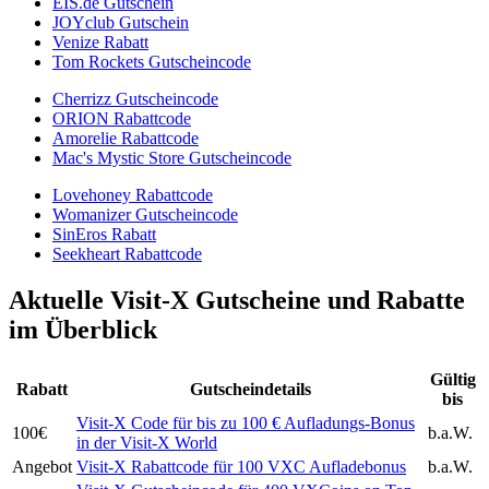
EIS.de Gutschein
JOYclub Gutschein
Venize Rabatt
Tom Rockets Gutscheincode
Cherrizz Gutscheincode
ORION Rabattcode
Amorelie Rabattcode
Mac's Mystic Store Gutscheincode
Lovehoney Rabattcode
Womanizer Gutscheincode
SinEros Rabatt
Seekheart Rabattcode
Aktuelle Visit-X Gutscheine und Rabatte
im Überblick
Gültig
Rabatt
Gutscheindetails
bis
Visit-X Code für bis zu 100 € Aufladungs-Bonus
100€
b.a.W.
in der Visit-X World
Angebot
Visit-X Rabattcode für 100 VXC Aufladebonus
b.a.W.