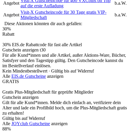
Visit-X Gutscheincode für 400 VXCoins on Top
Angebot
b.a.W.
auf die erste Aufladung
Visit-X Gutscheincode für 30 Tage gratis VIP-
Angebot
b.a.W.
Mitgliedschaft
Diese Aktionen könnten dir auch gefallen:
30%
Rabatt
30% EIS.de Rabattcode für fast alle Artikel
Gutschein anzeigen
t30
Für alle Kund*innen und alle Artikel, außer Aktions-Ware, Bücher,
Satisfyer und den Tagestipp gültig. Den Gutscheincode kannst du
im Bestellverlauf einlösen.
Kein Mindestbestellwert ·
Gültig bis auf Widerruf
Alle
EIS.de Gutscheine
anzeigen
GRATIS
Gratis Plus-Mitgliedschaft für geprüfte Mitglieder
Gutschein anzeigen
Gilt für alle Kund*innen. Melde dich einfach an, verifiziere dein
Alter und lade ein Profilbild hoch, um die Plus-Mitgliedschaft gratis
zu erhalten!
Gültig bis auf Widerruf
Alle
JOYclub Gutscheine
anzeigen
88%