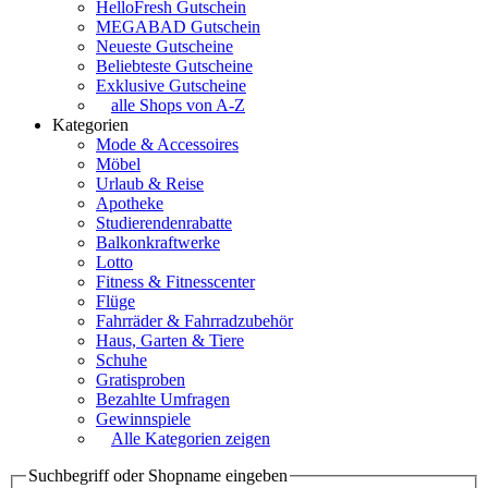
HelloFresh Gutschein
MEGABAD Gutschein
Neueste Gutscheine
Beliebteste Gutscheine
Exklusive Gutscheine
alle Shops von A-Z
Kategorien
Mode & Accessoires
Möbel
Urlaub & Reise
Apotheke
Studierendenrabatte
Balkonkraftwerke
Lotto
Fitness & Fitnesscenter
Flüge
Fahrräder & Fahrradzubehör
Haus, Garten & Tiere
Schuhe
Gratisproben
Bezahlte Umfragen
Gewinnspiele
Alle Kategorien zeigen
Suchbegriff oder Shopname eingeben