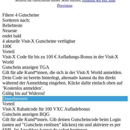
Solltest du Gutscheine dieser Seite nutzen,
erhalten wir ggf. eine
Provision
.
Filtere
4
Gutscheine
Sortieren nach:
Beliebteste
Neueste
endet bald
4
aktuelle Visit-X
Gutscheine
verfügbar
100€
Vorteil
Visit-X Code für bis zu 100 € Aufladungs-Bonus in der Visit-X
World
Gutschein anzeigen
TGA
Gilt für alle Kund*innen, die sich in der Visit-X World anmelden.
Dein Code ist bereits hinterlegt, alternativ kannst du ihn direkt
während der Anmeldung eingeben. Klicke dafür einfach oben auf
’Kostenlos anmelden’.
Gültig bis auf Widerruf
Dauerbrenner
Vorteil
Visit-X Rabattcode für 100 VXC Aufladebonus
Gutschein anzeigen
BQG
Gilt für alle Kund*innen. Gib deinen Gutscheincode beim Login
(unten auf "Gutschein einlösen" klicken) ein und aktiviere es per
SMS. Im Anschluss kannst du sofort beginnen.