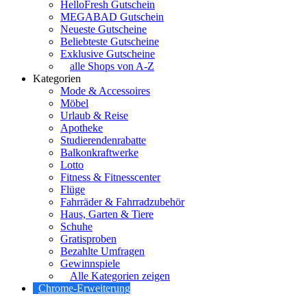
HelloFresh Gutschein
MEGABAD Gutschein
Neueste Gutscheine
Beliebteste Gutscheine
Exklusive Gutscheine
alle Shops von A-Z
Kategorien
Mode & Accessoires
Möbel
Urlaub & Reise
Apotheke
Studierendenrabatte
Balkonkraftwerke
Lotto
Fitness & Fitnesscenter
Flüge
Fahrräder & Fahrradzubehör
Haus, Garten & Tiere
Schuhe
Gratisproben
Bezahlte Umfragen
Gewinnspiele
Alle Kategorien zeigen
Chrome-Erweiterung