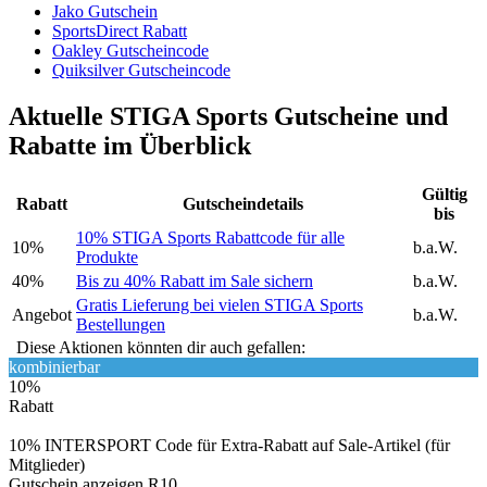
Jako Gutschein
SportsDirect Rabatt
Oakley Gutscheincode
Quiksilver Gutscheincode
Aktuelle STIGA Sports Gutscheine und
Rabatte im Überblick
Gültig
Rabatt
Gutscheindetails
bis
10% STIGA Sports Rabattcode für alle
10%
b.a.W.
Produkte
40%
Bis zu 40% Rabatt im Sale sichern
b.a.W.
Gratis Lieferung bei vielen STIGA Sports
Angebot
b.a.W.
Bestellungen
Diese Aktionen könnten dir auch gefallen:
kombinierbar
10%
Rabatt
10% INTERSPORT Code für Extra-Rabatt auf Sale-Artikel (für
Mitglieder)
Gutschein anzeigen
R10