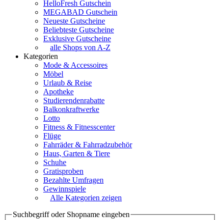
HelloFresh Gutschein
MEGABAD Gutschein
Neueste Gutscheine
Beliebteste Gutscheine
Exklusive Gutscheine
alle Shops von A-Z
Kategorien
Mode & Accessoires
Möbel
Urlaub & Reise
Apotheke
Studierendenrabatte
Balkonkraftwerke
Lotto
Fitness & Fitnesscenter
Flüge
Fahrräder & Fahrradzubehör
Haus, Garten & Tiere
Schuhe
Gratisproben
Bezahlte Umfragen
Gewinnspiele
Alle Kategorien zeigen
Suchbegriff oder Shopname eingeben