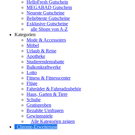
HelloFresh Gutschein
MEGABAD Gutschein
Neueste Gutscheine
Beliebteste Gutscheine
Exklusive Gutscheine
alle Shops von A-Z
Kategorien
Mode & Accessoires
Möbel
Urlaub & Reise
Apotheke
Studierendenrabatte
Balkonkraftwerke
Lotto
Fitness & Fitnesscenter
Flüge
Fahrräder & Fahrradzubehör
Haus, Garten & Tiere
Schuhe
Gratisproben
Bezahlte Umfragen
Gewinnspiele
Alle Kategorien zeigen
Chrome-Erweiterung