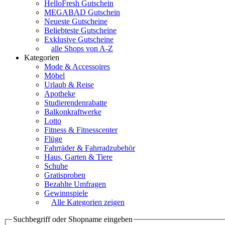
HelloFresh Gutschein
MEGABAD Gutschein
Neueste Gutscheine
Beliebteste Gutscheine
Exklusive Gutscheine
alle Shops von A-Z
Kategorien
Mode & Accessoires
Möbel
Urlaub & Reise
Apotheke
Studierendenrabatte
Balkonkraftwerke
Lotto
Fitness & Fitnesscenter
Flüge
Fahrräder & Fahrradzubehör
Haus, Garten & Tiere
Schuhe
Gratisproben
Bezahlte Umfragen
Gewinnspiele
Alle Kategorien zeigen
Suchbegriff oder Shopname eingeben