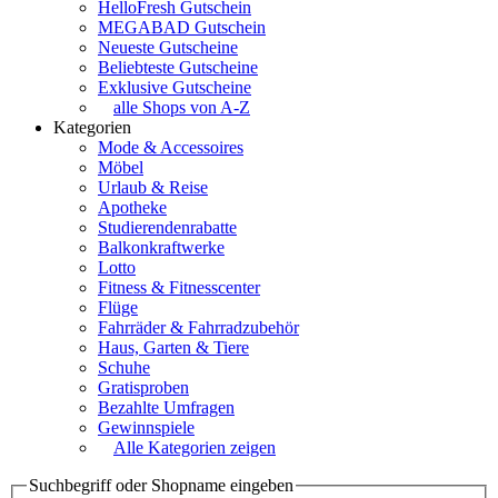
HelloFresh Gutschein
MEGABAD Gutschein
Neueste Gutscheine
Beliebteste Gutscheine
Exklusive Gutscheine
alle Shops von A-Z
Kategorien
Mode & Accessoires
Möbel
Urlaub & Reise
Apotheke
Studierendenrabatte
Balkonkraftwerke
Lotto
Fitness & Fitnesscenter
Flüge
Fahrräder & Fahrradzubehör
Haus, Garten & Tiere
Schuhe
Gratisproben
Bezahlte Umfragen
Gewinnspiele
Alle Kategorien zeigen
Suchbegriff oder Shopname eingeben