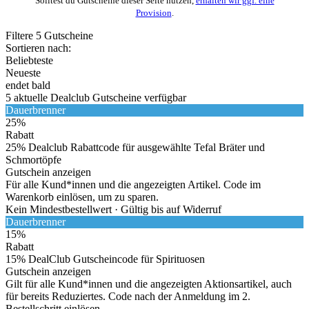
Solltest du Gutscheine dieser Seite nutzen,
erhalten wir ggf. eine
Provision
.
Filtere
5
Gutscheine
Sortieren nach:
Beliebteste
Neueste
endet bald
5
aktuelle Dealclub
Gutscheine
verfügbar
Dauerbrenner
25%
Rabatt
25% Dealclub Rabattcode für ausgewählte Tefal Bräter und
Schmortöpfe
Gutschein anzeigen
Für alle Kund*innen und die angezeigten Artikel. Code im
Warenkorb einlösen, um zu sparen.
Kein Mindestbestellwert ·
Gültig bis auf Widerruf
Dauerbrenner
15%
Rabatt
15% DealClub Gutscheincode für Spirituosen
Gutschein anzeigen
Gilt für alle Kund*innen und die angezeigten Aktionsartikel, auch
für bereits Reduziertes. Code nach der Anmeldung im 2.
Bestellschritt einlösen.