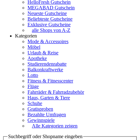
HelloFresh Gutschein
MEGABAD Gutschein
Neueste Gutscheine
Beliebteste Gutscheine
Exklusive Gutscheine
alle Shops von A-Z
Kategorien
Mode & Accessoires
Möbel
Urlaub & Reise
Apotheke
Studierendenrabatte
Balkonkraftwerke
Lotto
Fitness & Fitnesscenter
Flüge
Fahrräder & Fahrradzubehör
Haus, Garten & Tiere
Schuhe
Gratisproben
Bezahlte Umfragen
Gewinnspiele
Alle Kategorien zeigen
Suchbegriff oder Shopname eingeben