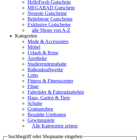
HelloFresh Gutschein
MEGABAD Gutschein
Neueste Gutscheine
Beliebteste Gutscheine
Exklusive Gutscheine
alle Shops von A-Z
Kategorien
Mode & Accessoires
Möbel
Urlaub & Reise
Apotheke
Studierendenrabatte
Balkonkraftwerke
Lotto
Fitness & Fitnesscenter
Flüge
Fahrräder & Fahrradzubehör
Haus, Garten & Tiere
Schuhe
Gratisproben
Bezahlte Umfragen
Gewinnspiele
Alle Kategorien zeigen
Suchbegriff oder Shopname eingeben