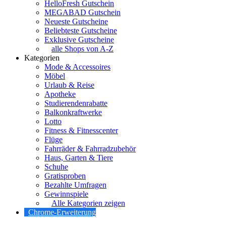
HelloFresh Gutschein
MEGABAD Gutschein
Neueste Gutscheine
Beliebteste Gutscheine
Exklusive Gutscheine
alle Shops von A-Z
Kategorien
Mode & Accessoires
Möbel
Urlaub & Reise
Apotheke
Studierendenrabatte
Balkonkraftwerke
Lotto
Fitness & Fitnesscenter
Flüge
Fahrräder & Fahrradzubehör
Haus, Garten & Tiere
Schuhe
Gratisproben
Bezahlte Umfragen
Gewinnspiele
Alle Kategorien zeigen
Chrome-Erweiterung