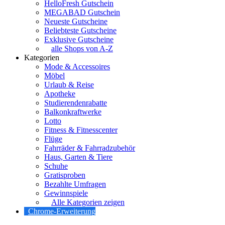
HelloFresh Gutschein
MEGABAD Gutschein
Neueste Gutscheine
Beliebteste Gutscheine
Exklusive Gutscheine
alle Shops von A-Z
Kategorien
Mode & Accessoires
Möbel
Urlaub & Reise
Apotheke
Studierendenrabatte
Balkonkraftwerke
Lotto
Fitness & Fitnesscenter
Flüge
Fahrräder & Fahrradzubehör
Haus, Garten & Tiere
Schuhe
Gratisproben
Bezahlte Umfragen
Gewinnspiele
Alle Kategorien zeigen
Chrome-Erweiterung