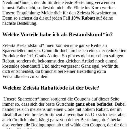
Neukund*innen, den du für deine erste Bestellung verwenden
kannst. Falls nicht, solltest du nicht die Flinte ins Korn werfen.
Unsere Empfehlung: Melde dich für den Zelesta Newsletter an.
Denn so sicherst du dir auf jeden Fall
10% Rabatt
auf deine
nächste Bestellung.
Welche Vorteile habe ich als Bestandskund*in?
Zelesta Bestandskund*innen können eine ganze Reihe an
Sparvorteilen nutzen. Gönn dir doch am besten eines der reduzierten
Produkte der 1+1 Gratis Aktion. So gibt es nicht nur einen saftigen
Rabatt, sondern du bekommst den gleichen Artikel noch einmal
kostenlos obendrauf! Und nicht vergessen: Ganz egal, wofür du
dich entscheidest, du brauchst bei keiner Bestellung extra
Versandkosten zu zahlen!⁣
Welcher Zelesta Rabattcode ist der beste?
⁣⁣ Unsere Sparexpert*innen sortieren die Coupons auf dieser Seite
immer so, dass sich der beste Gutschein
ganz oben befindet
. Dabei
handelt es sich meistens um einen Code mit hohem Rabatt, der im
Idealfall auf ein breites Sortiment anwendbar ist. Ob sich dieser aber
auch für dich lohnt, hängt ganz von deiner Bestellung ab. Checke
also vorher alle Bedingungen ab und wähle den Coupon, der dir den