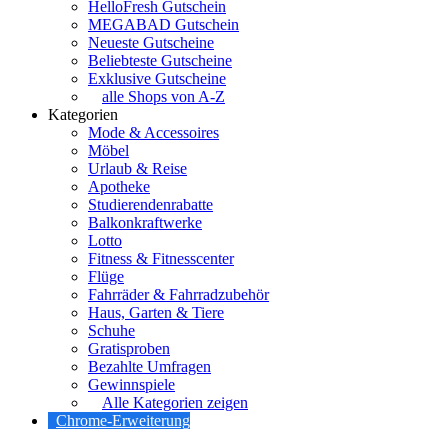
HelloFresh Gutschein
MEGABAD Gutschein
Neueste Gutscheine
Beliebteste Gutscheine
Exklusive Gutscheine
alle Shops von A-Z
Kategorien
Mode & Accessoires
Möbel
Urlaub & Reise
Apotheke
Studierendenrabatte
Balkonkraftwerke
Lotto
Fitness & Fitnesscenter
Flüge
Fahrräder & Fahrradzubehör
Haus, Garten & Tiere
Schuhe
Gratisproben
Bezahlte Umfragen
Gewinnspiele
Alle Kategorien zeigen
Chrome-Erweiterung