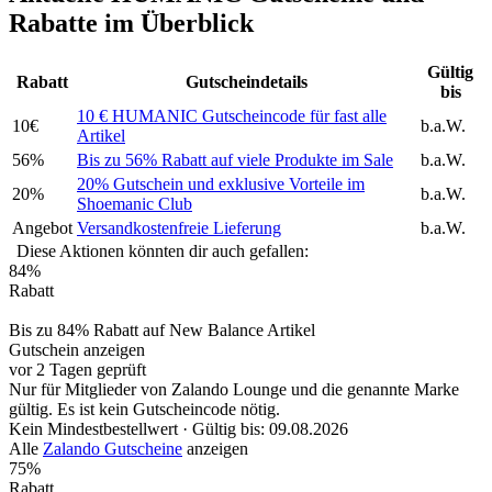
Rabatte im Überblick
Gültig
Rabatt
Gutscheindetails
bis
10 € HUMANIC Gutscheincode für fast alle
10€
b.a.W.
Artikel
56%
Bis zu 56% Rabatt auf viele Produkte im Sale
b.a.W.
20% Gutschein und exklusive Vorteile im
20%
b.a.W.
Shoemanic Club
Angebot
Versandkostenfreie Lieferung
b.a.W.
Diese Aktionen könnten dir auch gefallen:
84%
Rabatt
Bis zu 84% Rabatt auf New Balance Artikel
Gutschein anzeigen
vor 2 Tagen geprüft
Nur für Mitglieder von Zalando Lounge und die genannte Marke
gültig. Es ist kein Gutscheincode nötig.
Kein Mindestbestellwert ·
Gültig bis: 09.08.2026
Alle
Zalando Gutscheine
anzeigen
75%
Rabatt