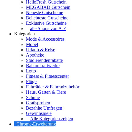
HelloFresh Gutschein
MEGABAD Gutschein
Neueste Gutscheine
Beliebteste Gutscheine
Exklusive Gutscheine
alle Shops von A-Z
Kategorien
Mode & Accessoires
Möbel
Urlaub & Reise
Apotheke
Studierendenrabatte
Balkonkraftwerke
Lotto
Fitness & Fitnesscenter
Flüge
Fahrräder & Fahrradzubehör
Haus, Garten & Tiere
Schuhe
Gratisproben
Bezahlte Umfragen
Gewinnspiele
Alle Kategorien zeigen
Chrome-Erweiterung