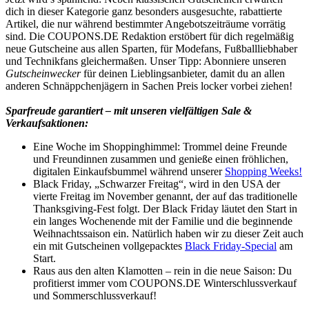
dich in dieser Kategorie ganz besonders ausgesuchte, rabattierte
Artikel, die nur während bestimmter Angebotszeiträume vorrätig
sind. Die
COUPONS
.DE
Redaktion erstöbert für dich regelmäßig
neue Gutscheine aus allen Sparten, für Modefans, Fußballliebhaber
und Technikfans gleichermaßen. Unser Tipp: Abonniere unseren
Gutscheinwecker
für deinen Lieblingsanbieter, damit du an allen
anderen Schnäppchenjägern in Sachen Preis locker vorbei ziehen!
Sparfreude garantiert – mit unseren vielfältigen Sale &
Verkaufsaktionen:
Eine Woche im Shoppinghimmel: Trommel deine Freunde
und Freundinnen zusammen und genieße einen fröhlichen,
digitalen Einkaufsbummel während unserer
Shopping Weeks!
Black Friday, „Schwarzer Freitag“, wird in den USA der
vierte Freitag im November genannt, der auf das traditionelle
Thanksgiving-Fest folgt. Der Black Friday läutet den Start in
ein langes Wochenende mit der Familie und die beginnende
Weihnachtssaison ein. Natürlich haben wir zu dieser Zeit auch
ein mit Gutscheinen vollgepacktes
Black Friday-Special
am
Start.
Raus aus den alten Klamotten – rein in die neue Saison: Du
profitierst immer vom
COUPONS
.DE
Winterschlussverkauf
und Sommerschlussverkauf!