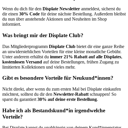
Wenn du dich für den
Displate Newsletter
anmeldest, sicherst du
dir einen
30% Code
für deine nächste Bestellung. Außerdem bleibst
du nun über anstehende Aktionen und Neuheiten im Shop
informiert.
Was bringt mir der Displate Club?
Das Mitgliederprogramm
Displate Club
bietet dir eine ganze Reihe
an unwiderstehlichen Vorteilen für eine kleine monatliche Gebühr.
Unter anderem erhältst du
immer 21% Rabatt auf alle Displates
,
kostenlosen Versand
auf deine Bestellungen, frühen Zugang zu
limitierten Kollektionen und vieles mehr.
Gibt es besondere Vorteile für Neukund*innen?
Nicht direkt, aber wenn du zum ersten Mal bei Displate einkaufen
möchtest, solltest du dir den
Newsletter-Rabatt
schnappen! So
sparst du garantiert
30% auf deine erste Bestellung
.
Habe ich als Bestandskund*in irgendwelche
Vorteile?
Bei Displate kannst du unabhängig von deinem Kund*innenstatus