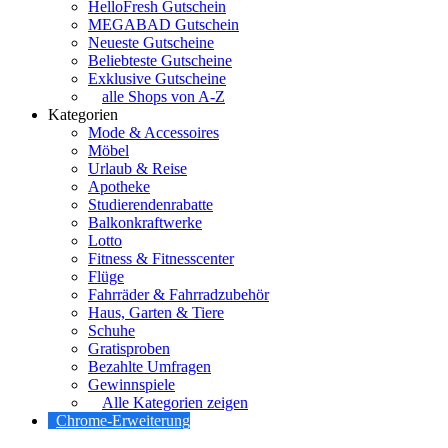
HelloFresh Gutschein
MEGABAD Gutschein
Neueste Gutscheine
Beliebteste Gutscheine
Exklusive Gutscheine
alle Shops von A-Z
Kategorien
Mode & Accessoires
Möbel
Urlaub & Reise
Apotheke
Studierendenrabatte
Balkonkraftwerke
Lotto
Fitness & Fitnesscenter
Flüge
Fahrräder & Fahrradzubehör
Haus, Garten & Tiere
Schuhe
Gratisproben
Bezahlte Umfragen
Gewinnspiele
Alle Kategorien zeigen
Chrome-Erweiterung