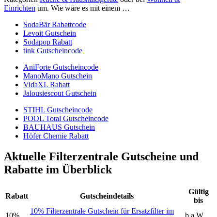
Einrichten
um. Wie wäre es mit einem …
SodaBär Rabattcode
Levoit Gutschein
Sodapop Rabatt
tink Gutscheincode
AniForte Gutscheincode
ManoMano Gutschein
VidaXL Rabatt
Jalousiescout Gutschein
STIHL Gutscheincode
POOL Total Gutscheincode
BAUHAUS Gutschein
Höfer Chemie Rabatt
Aktuelle Filterzentrale Gutscheine und
Rabatte im Überblick
Gültig
Rabatt
Gutscheindetails
bis
10% Filterzentrale Gutschein für Ersatzfilter im
10%
b.a.W.