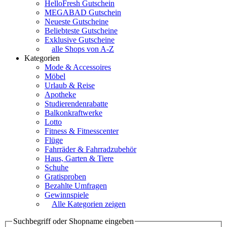
HelloFresh Gutschein
MEGABAD Gutschein
Neueste Gutscheine
Beliebteste Gutscheine
Exklusive Gutscheine
alle Shops von A-Z
Kategorien
Mode & Accessoires
Möbel
Urlaub & Reise
Apotheke
Studierendenrabatte
Balkonkraftwerke
Lotto
Fitness & Fitnesscenter
Flüge
Fahrräder & Fahrradzubehör
Haus, Garten & Tiere
Schuhe
Gratisproben
Bezahlte Umfragen
Gewinnspiele
Alle Kategorien zeigen
Suchbegriff oder Shopname eingeben