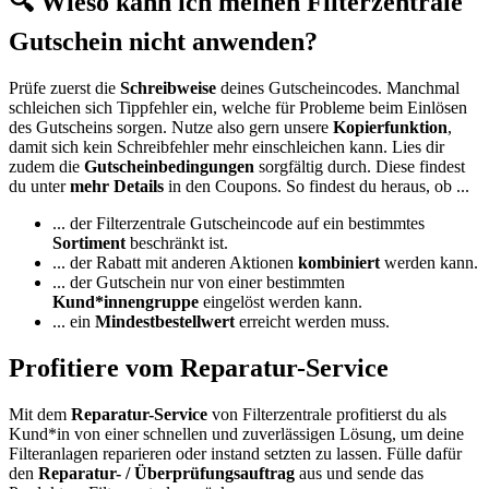
🔍 Wieso kann ich meinen Filterzentrale
Gutschein nicht anwenden?
Prüfe zuerst die
Schreibweise
deines Gutscheincodes. Manchmal
schleichen sich Tippfehler ein, welche für Probleme beim Einlösen
des Gutscheins sorgen. Nutze also gern unsere
Kopierfunktion
,
damit sich kein Schreibfehler mehr einschleichen kann. Lies dir
zudem die
Gutscheinbedingungen
sorgfältig durch. Diese findest
du unter
mehr Details
in den Coupons. So findest du heraus, ob ...
... der Filterzentrale Gutscheincode auf ein bestimmtes
Sortiment
beschränkt ist.
... der Rabatt mit anderen Aktionen
kombiniert
werden kann.
... der Gutschein nur von einer bestimmten
Kund*innengruppe
eingelöst werden kann.
... ein
Mindestbestellwert
erreicht werden muss.
Profitiere vom Reparatur-Service
Mit dem
Reparatur-Service
von Filterzentrale profitierst du als
Kund*in von einer schnellen und zuverlässigen Lösung, um deine
Filteranlagen reparieren oder instand setzten zu lassen. Fülle dafür
den
Reparatur- / Überprüfungsauftrag
aus und sende das