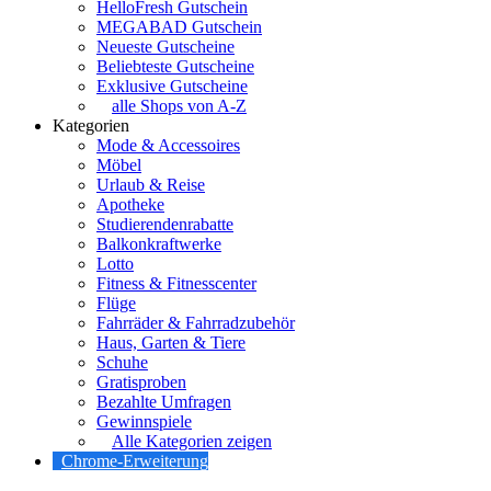
HelloFresh Gutschein
MEGABAD Gutschein
Neueste Gutscheine
Beliebteste Gutscheine
Exklusive Gutscheine
alle Shops von A-Z
Kategorien
Mode & Accessoires
Möbel
Urlaub & Reise
Apotheke
Studierendenrabatte
Balkonkraftwerke
Lotto
Fitness & Fitnesscenter
Flüge
Fahrräder & Fahrradzubehör
Haus, Garten & Tiere
Schuhe
Gratisproben
Bezahlte Umfragen
Gewinnspiele
Alle Kategorien zeigen
Chrome-Erweiterung