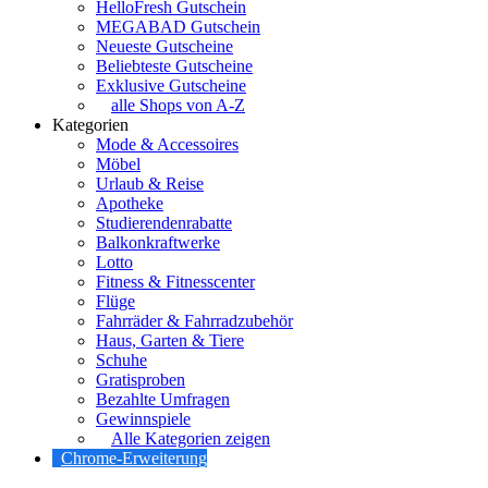
HelloFresh Gutschein
MEGABAD Gutschein
Neueste Gutscheine
Beliebteste Gutscheine
Exklusive Gutscheine
alle Shops von A-Z
Kategorien
Mode & Accessoires
Möbel
Urlaub & Reise
Apotheke
Studierendenrabatte
Balkonkraftwerke
Lotto
Fitness & Fitnesscenter
Flüge
Fahrräder & Fahrradzubehör
Haus, Garten & Tiere
Schuhe
Gratisproben
Bezahlte Umfragen
Gewinnspiele
Alle Kategorien zeigen
Chrome-Erweiterung