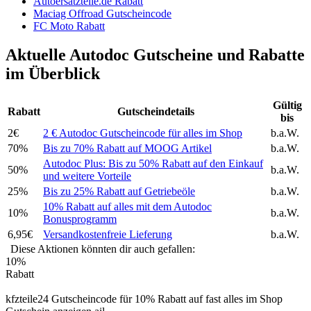
Autoersatzteile.de Rabatt
Maciag Offroad Gutscheincode
FC Moto Rabatt
Aktuelle Autodoc Gutscheine und Rabatte
im Überblick
Gültig
Rabatt
Gutscheindetails
bis
2€
2 € Autodoc Gutscheincode für alles im Shop
b.a.W.
70%
Bis zu 70% Rabatt auf MOOG Artikel
b.a.W.
Autodoc Plus: Bis zu 50% Rabatt auf den Einkauf
50%
b.a.W.
und weitere Vorteile
25%
Bis zu 25% Rabatt auf Getriebeöle
b.a.W.
10% Rabatt auf alles mit dem Autodoc
10%
b.a.W.
Bonusprogramm
6,95€
Versandkostenfreie Lieferung
b.a.W.
Diese Aktionen könnten dir auch gefallen:
10%
Rabatt
kfzteile24 Gutscheincode für 10% Rabatt auf fast alles im Shop