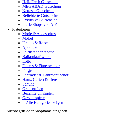
HelloFresh Gutschein
MEGABAD Gutschein
Neueste Gutscheine
Beliebteste Gutscheine
Exklusive Gutscheine
alle Shops von A-Z
Kategorien
Mode & Accessoires
Möbel
Urlaub & Reise
Apotheke
Studierendenrabatte
Balkonkraftwerke
Lotto
Fitness & Fitnesscenter
Flüge
Fahrräder & Fahrradzubehör
Haus, Garten & Tiere
Schuhe
Gratisproben
Bezahlte Umfragen
Gewinnspiele
Alle Kategorien zeigen
Suchbegriff oder Shopname eingeben