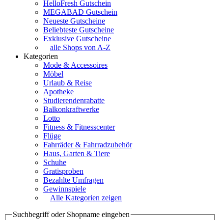
HelloFresh Gutschein
MEGABAD Gutschein
Neueste Gutscheine
Beliebteste Gutscheine
Exklusive Gutscheine
alle Shops von A-Z
Kategorien
Mode & Accessoires
Möbel
Urlaub & Reise
Apotheke
Studierendenrabatte
Balkonkraftwerke
Lotto
Fitness & Fitnesscenter
Flüge
Fahrräder & Fahrradzubehör
Haus, Garten & Tiere
Schuhe
Gratisproben
Bezahlte Umfragen
Gewinnspiele
Alle Kategorien zeigen
Suchbegriff oder Shopname eingeben