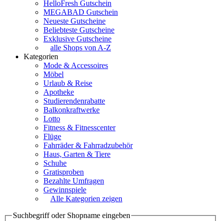
HelloFresh Gutschein
MEGABAD Gutschein
Neueste Gutscheine
Beliebteste Gutscheine
Exklusive Gutscheine
alle Shops von A-Z
Kategorien
Mode & Accessoires
Möbel
Urlaub & Reise
Apotheke
Studierendenrabatte
Balkonkraftwerke
Lotto
Fitness & Fitnesscenter
Flüge
Fahrräder & Fahrradzubehör
Haus, Garten & Tiere
Schuhe
Gratisproben
Bezahlte Umfragen
Gewinnspiele
Alle Kategorien zeigen
Suchbegriff oder Shopname eingeben