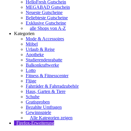
HelloFresh Gutschein
MEGABAD Gutschein
Neueste Gutscheine
Beliebteste Gutscheine
Exklusive Gutscheine
alle Shops von A-Z
Kategorien
Mode & Accessoires
Möbel
Urlaub & Reise
Apotheke
Studierendenrabatte
Balkonkraftwerke
Lotto
Fitness & Fitnesscenter
Flüge
Fahrräder & Fahrradzubehör
Haus, Garten & Tiere
Schuhe
Gratisproben
Bezahlte Umfragen
Gewinnspiele
Alle Kategorien zeigen
Firefox-Erweiterung