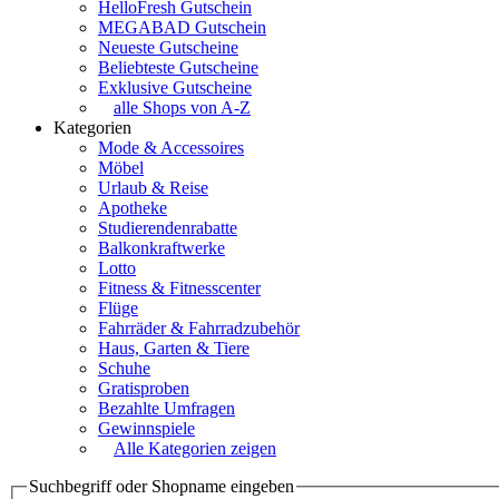
HelloFresh Gutschein
MEGABAD Gutschein
Neueste Gutscheine
Beliebteste Gutscheine
Exklusive Gutscheine
alle Shops von A-Z
Kategorien
Mode & Accessoires
Möbel
Urlaub & Reise
Apotheke
Studierendenrabatte
Balkonkraftwerke
Lotto
Fitness & Fitnesscenter
Flüge
Fahrräder & Fahrradzubehör
Haus, Garten & Tiere
Schuhe
Gratisproben
Bezahlte Umfragen
Gewinnspiele
Alle Kategorien zeigen
Suchbegriff oder Shopname eingeben