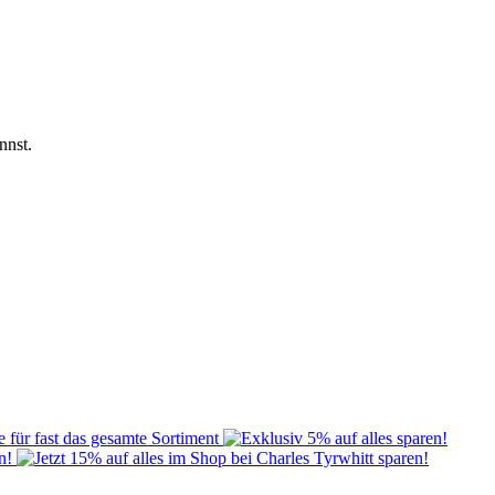
nnst.