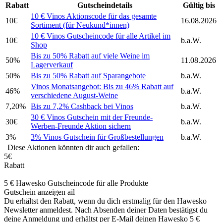
Rabatt
Gutscheindetails
Gültig bis
10 € Vinos Aktionscode für das gesamte
10€
16.08.2026
Sortiment (für Neukund*innen)
10 € Vinos Gutscheincode für alle Artikel im
10€
b.a.W.
Shop
Bis zu 50% Rabatt auf viele Weine im
50%
11.08.2026
Lagerverkauf
50%
Bis zu 50% Rabatt auf Sparangebote
b.a.W.
Vinos Monatsangebot: Bis zu 46% Rabatt auf
46%
b.a.W.
verschiedene August-Weine
7,20%
Bis zu 7,2% Cashback bei Vinos
b.a.W.
30 € Vinos Gutschein mit der Freunde-
30€
b.a.W.
Werben-Freunde Aktion sichern
3%
3% Vinos Gutschein für Großbestellungen
b.a.W.
Diese Aktionen könnten dir auch gefallen:
5€
Rabatt
5 € Hawesko Gutscheincode für alle Produkte
Gutschein anzeigen
ail
Du erhältst den Rabatt, wenn du dich erstmalig für den Hawesko
Newsletter anmeldest. Nach Absenden deiner Daten bestätigst du
deine Anmeldung und erhältst per E-Mail deinen Hawesko 5 €