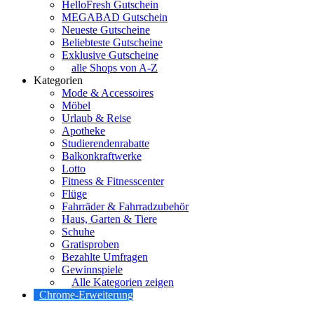
HelloFresh Gutschein
MEGABAD Gutschein
Neueste Gutscheine
Beliebteste Gutscheine
Exklusive Gutscheine
alle Shops von A-Z
Kategorien
Mode & Accessoires
Möbel
Urlaub & Reise
Apotheke
Studierendenrabatte
Balkonkraftwerke
Lotto
Fitness & Fitnesscenter
Flüge
Fahrräder & Fahrradzubehör
Haus, Garten & Tiere
Schuhe
Gratisproben
Bezahlte Umfragen
Gewinnspiele
Alle Kategorien zeigen
Chrome-Erweiterung