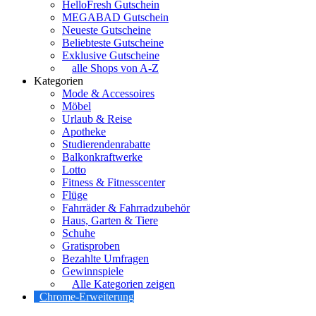
HelloFresh Gutschein
MEGABAD Gutschein
Neueste Gutscheine
Beliebteste Gutscheine
Exklusive Gutscheine
alle Shops von A-Z
Kategorien
Mode & Accessoires
Möbel
Urlaub & Reise
Apotheke
Studierendenrabatte
Balkonkraftwerke
Lotto
Fitness & Fitnesscenter
Flüge
Fahrräder & Fahrradzubehör
Haus, Garten & Tiere
Schuhe
Gratisproben
Bezahlte Umfragen
Gewinnspiele
Alle Kategorien zeigen
Chrome-Erweiterung