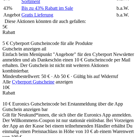
Sortiment
43%
Bis zu 43% Rabatt im Sale
b.a.W.
Angebot
Gratis Lieferung
b.a.W.
Diese Aktionen könnten dir auch gefallen:
5€
Rabatt
5 € Cyberport Gutscheincode für alle Produkte
Gutschein anzeigen
ail
Einfach beim Menüpunkt "Angebote" für den Cyberport Newsletter
anmelden und als Dankeschön einen 10 € Gutscheincode per Mail
erhalten. Der Gutschein ist nicht mit weiteren Aktionen
kombinierbar.
Mindestbestellwert: 50 € ·
Ab 50 € ·
Gültig bis auf Widerruf
Alle
Cyberport Gutscheine
anzeigen
10€
Rabatt
10 € Euronics Gutscheincode bei Erstanmeldung über die App
Gutschein anzeigen
bar
Gilt für Neukund*innen, die sich über die Euronics App anmelden.
Der Willkommens-Coupon ist nur stationär einlösbar. Bei Vorzeigen
der App an der Kasse bei einem teilnehmenden Händler erhältst Du
einmalig einen Preisnachlass in Höhe von 10 € ab einem Warenwert
von 100 €.