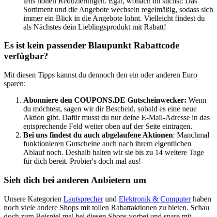
teils hohen Reduzierungen. Egal, wonach du suchst: Das
Sortiment und die Angebote wechseln regelmäßig, sodass sich
immer ein Blick in die Angebote lohnt. Vielleicht findest du
als Nächstes dein Lieblingsprodukt mit Rabatt!
Es ist kein passender Blaupunkt Rabattcode
verfügbar?
Mit diesen Tipps kannst du dennoch den ein oder anderen Euro
sparen:
Abonniere den
COUPONS
.DE
Gutscheinwecker
:
Wenn
du möchtest, sagen wir dir Bescheid, sobald es eine neue
Aktion gibt. Dafür musst du nur deine E-Mail-Adresse in das
entsprechende Feld weiter oben auf der Seite eintragen.
Bei uns findest du auch abgelaufene Aktionen
: Manchmal
funktionieren Gutscheine auch nach ihrem eigentlichen
Ablauf noch. Deshalb halten wir sie bis zu 14 weitere Tage
für dich bereit. Probier's doch mal aus!
Sieh dich bei anderen Anbietern um
Unsere Kategorien
Lautsprecher
und
Elektronik & Computer
haben
noch viele andere Shops mit tollen Rabattaktionen zu bieten. Schau
doch zum Beispiel mal bei diesen Shops vorbei und spare mit