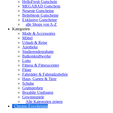
HelloFresh Gutschein
MEGABAD Gutschein
Neueste Gutscheine
Beliebteste Gutscheine
Exklusive Gutscheine
alle Shops von A-Z
Kategorien
Mode & Accessoires
Möbel
Urlaub & Reise
Apotheke
Studierendenrabatte
Balkonkraftwerke
Lotto
Fitness & Fitnesscenter
Flüge
Fahrräder & Fahrradzubehör
Haus, Garten & Tiere
Schuhe
Gratisproben
Bezahlte Umfragen
Gewinnspiele
Alle Kategorien zeigen
Chrome-Erweiterung