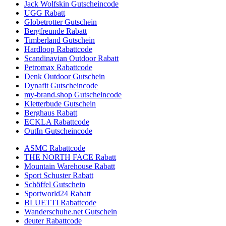
Jack Wolfskin Gutscheincode
UGG Rabatt
Globetrotter Gutschein
Bergfreunde Rabatt
Timberland Gutschein
Hardloop Rabattcode
Scandinavian Outdoor Rabatt
Petromax Rabattcode
Denk Outdoor Gutschein
Dynafit Gutscheincode
my-brand.shop Gutscheincode
Kletterbude Gutschein
Berghaus Rabatt
ECKLA Rabattcode
OutIn Gutscheincode
ASMC Rabattcode
THE NORTH FACE Rabatt
Mountain Warehouse Rabatt
Sport Schuster Rabatt
Schöffel Gutschein
Sportworld24 Rabatt
BLUETTI Rabattcode
Wanderschuhe.net Gutschein
deuter Rabattcode