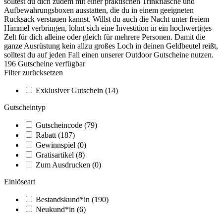
solltest du dich zudem mit einer praktischen Trinkflasche und
Aufbewahrungsboxen ausstatten, die du in einem geeigneten
Rucksack verstauen kannst. Willst du auch die Nacht unter freiem
Himmel verbringen, lohnt sich eine Investition in ein hochwertiges
Zelt für dich alleine oder gleich für mehrere Personen. Damit die
ganze Ausrüstung kein allzu großes Loch in deinen Geldbeutel reißt,
solltest du auf jeden Fall einen unserer Outdoor Gutscheine nutzen.
196
Gutscheine
verfügbar
Filter zurücksetzen
Exklusiver Gutschein
(14)
Gutscheintyp
Gutscheincode
(79)
Rabatt
(187)
Gewinnspiel
(0)
Gratisartikel
(8)
Zum Ausdrucken
(0)
Einlöseart
Bestandskund*in
(190)
Neukund*in
(6)