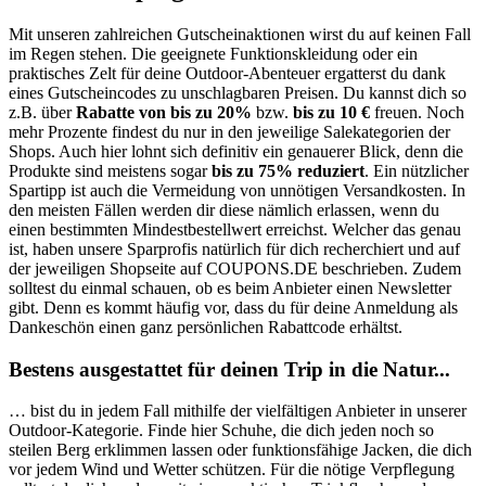
Mit unseren zahlreichen Gutscheinaktionen wirst du auf keinen Fall
im Regen stehen. Die geeignete Funktionskleidung oder ein
praktisches Zelt für deine Outdoor-Abenteuer ergatterst du dank
eines Gutscheincodes zu unschlagbaren Preisen. Du kannst dich so
z.B. über
Rabatte von bis zu 20%
bzw.
bis zu 10 €
freuen. Noch
mehr Prozente findest du nur in den jeweilige Salekategorien der
Shops. Auch hier lohnt sich definitiv ein genauerer Blick, denn die
Produkte sind meistens sogar
bis zu 75% reduziert
. Ein nützlicher
Spartipp ist auch die Vermeidung von unnötigen Versandkosten. In
den meisten Fällen werden dir diese nämlich erlassen, wenn du
einen bestimmten Mindestbestellwert erreichst. Welcher das genau
ist, haben unsere Sparprofis natürlich für dich recherchiert und auf
der jeweiligen Shopseite auf
COUPONS
.DE
beschrieben. Zudem
solltest du einmal schauen, ob es beim Anbieter einen Newsletter
gibt. Denn es kommt häufig vor, dass du für deine Anmeldung als
Dankeschön einen ganz persönlichen Rabattcode erhältst.
Bestens ausgestattet für deinen Trip in die Natur...
… bist du in jedem Fall mithilfe der vielfältigen Anbieter in unserer
Outdoor-Kategorie. Finde hier Schuhe, die dich jeden noch so
steilen Berg erklimmen lassen oder funktionsfähige Jacken, die dich
vor jedem Wind und Wetter schützen. Für die nötige Verpflegung