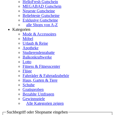
HelloFresh Gutschein
MEGABAD Gutschein
Neueste Gutscheine
Beliebteste Gutscheine
Exklusive Gutscheine
alle Shops von A-Z
Kategorien
Mode & Accessoires
Möbel
Urlaub & Reise
Apotheke
Studierendenrabatte
Balkonkraftwerke
Lotto
Fitness & Fitnesscenter
Flüge
Fahrräder & Fahrradzubehör
Haus, Garten & Tiere
Schuhe
Gratisproben
Bezahlte Umfragen
Gewinnspiele
Alle Kategorien zeigen
Suchbegriff oder Shopname eingeben