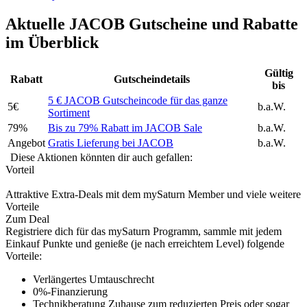
Aktuelle JACOB Gutscheine und Rabatte
im Überblick
Gültig
Rabatt
Gutscheindetails
bis
5 € JACOB Gutscheincode für das ganze
5€
b.a.W.
Sortiment
79%
Bis zu 79% Rabatt im JACOB Sale
b.a.W.
Angebot
Gratis Lieferung bei JACOB
b.a.W.
Diese Aktionen könnten dir auch gefallen:
Vorteil
Attraktive Extra-Deals mit dem mySaturn Member und viele weitere
Vorteile
Zum Deal
Registriere dich für das mySaturn Programm, sammle mit jedem
Einkauf Punkte und genieße (je nach erreichtem Level) folgende
Vorteile:
Verlängertes Umtauschrecht
0%-Finanzierung
Technikberatung Zuhause zum reduzierten Preis oder sogar