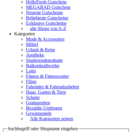
HelloFresh Gutschein
MEGABAD Gutschein
Neueste Gutscheine
Beliebteste Gutscheine
Exklusive Gutscheine
alle Shops von A-Z
Kategorien
Mode & Accessoires
Möbel
Urlaub & Reise
Apotheke
Studierendenrabatte
Balkonkraftwerke
Lotto
Fitness & Fitnesscenter
Flüge
Fahrräder & Fahrradzubehör
Haus, Garten & Tiere
Schuhe
Gratisproben
Bezahlte Umfragen
Gewinnspiele
Alle Kategorien zeigen
Suchbegriff oder Shopname eingeben